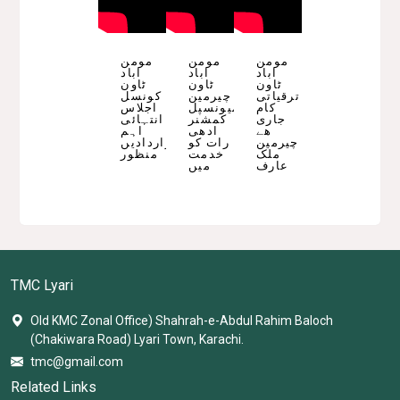
مومن
مومن
مومن
اباد
اباد
اباد
ٹاون
ٹاون
ٹاون
ترقیاتی
چیرمین
کونسل
کام
میونسپل
اجلاس
جاری
کمشنر
انتہائی
ھے
ادھی
اہم
چیرمین
رات کو
قراردادیں
ملک
خدمت
منظور
عارف
میں
TMC Lyari
Old KMC Zonal Office) Shahrah-e-Abdul Rahim Baloch
(Chakiwara Road) Lyari Town, Karachi.
tmc@gmail.com
Related Links